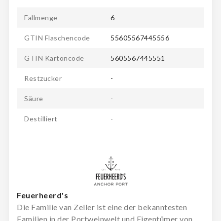
Fallmenge
6
GTIN Flaschencode
55605567445556
GTIN Kartoncode
5605567445551
Restzucker
-
Säure
-
Destilliert
-
Feuerheerd's
Die Familie van Zeller ist eine der bekanntesten
Familien in der Portweinwelt und Eigentümer von