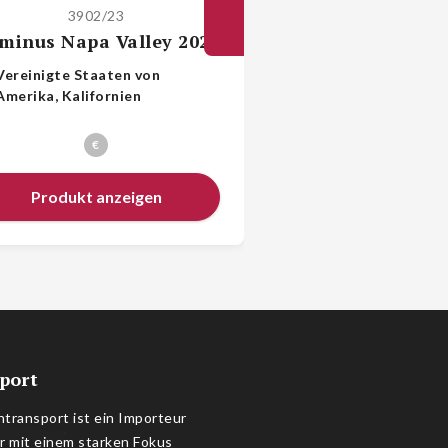
3902/23
3999/22
minus Napa Valley 2023
Overture by O
Vereinigte Staaten von
Vereinigte Staate
Amerika, Kalifornien
Amerika, Kaliforni
€
€
Produkt anzeigen
Produkt anz
port
transport ist ein Importeur
r mit einem starken Fokus