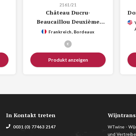
2161/21
Château Ducru-
Do
Beaucaillou Deuxième
Grand Cru Classé
Frankreich, Bordeaux
€
Produkt anzeigen
In Kontakt treten
Wijntrans
0031 (0) 77463 2147
WTwine - Wijn
und Vertreibe