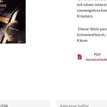
mit einem intens
sonnengetrockne
Kräutern.
Dieser Wein pass
Schweinefleisch,
Käsen.
PDF
herunterlad
5258
Allergene Sulfite