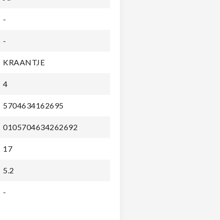
-
-
KRAANTJE
4
5704634162695
0105704634262692
17
5.2
-