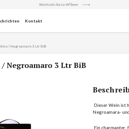
Wechseln Sie zu WTbeer
chrichten
Kontakt
tivo / Negroamaro 3 Ltr BiB
 / Negroamaro 3 Ltr BiB
Beschrei
Dieser Wein ist h
Negroamara- und
Ein charmanter, f