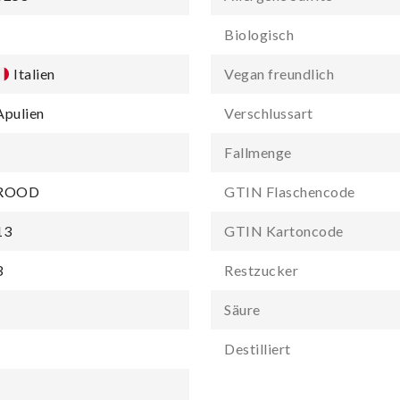
-
Biologisch
Italien
Vegan freundlich
Apulien
Verschlussart
-
Fallmenge
ROOD
GTIN Flaschencode
13
GTIN Kartoncode
3
Restzucker
-
Säure
-
Destilliert
-