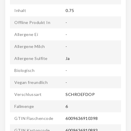
Inhalt
0.75
Offline Produkt In
-
Allergene Ei
-
Allergene Milch
-
Allergene Sulfite
Ja
Biologisch
-
Vegan freundlich
-
Verschlussart
SCHROEFDOP
Fallmenge
6
GTIN Flaschencode
6009636910398
GTIN Kartoncode
6009636910893